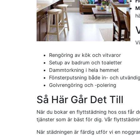
Fl
M
hä
Vi
Rengöring av kök och vitvaror
Setup av badrum och toaletter
Dammtorkning i hela hemmet
Fönsterputsning både in- och utvändi
Golvrengöring och -polering
Så Här Går Det Till
När du bokar en flyttstädning hos oss får d
tjänster som är bäst för dig. Vår flyttstädn
När städningen är färdig utför vi en noggra