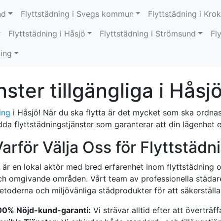
nd
Flyttstädning i Svegs kommun
Flyttstädning i Kr
Flyttstädning i Håsjö
Flyttstädning i Strömsund
Fl
ning
ster tillgängliga i Håsj
ing
i Håsjö! När du ska flytta är det mycket som ska ordnas
da flyttstädningstjänster som garanterar att din lägenhet el
arför Välja Oss för Flyttstädn
i är en lokal aktör med bred erfarenhet inom flyttstädning 
ch omgivande områden. Vårt team av professionella städar
toderna och miljövänliga städprodukter för att säkerställa et
00% Nöjd-kund-garanti:
Vi strävar alltid efter att överträf