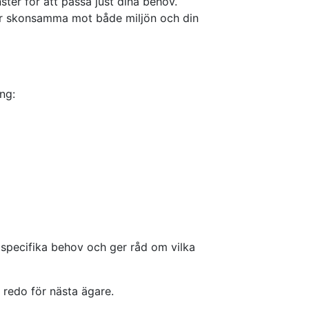
ster för att passa just dina behov.
r skonsamma mot både miljön och din
ng:
a specifika behov och ger råd om vilka
 redo för nästa ägare.