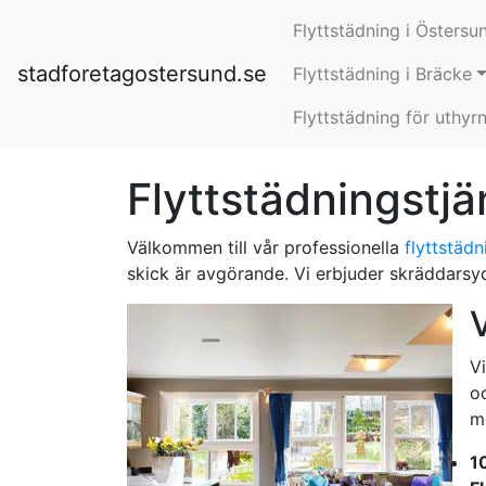
Flyttstädning i Östersu
stadforetagostersund.se
Flyttstädning i Bräcke
Flyttstädning för uthyr
Flyttstädningstjän
Välkommen till vår professionella
flyttstädn
skick är avgörande. Vi erbjuder skräddarsyd
V
V
o
me
1