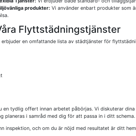
exibla Tjänster:
Vi erbjuder både standard- och tilläggstjän
iljövänliga produkter:
Vi använder enbart produkter som ä
lsa.
Våra Flyttstädningstjänster
 erbjuder en omfattande lista av städtjänster för flyttstädni
gt
u en tydlig offert innan arbetet påbörjas. Vi diskuterar din
ing planeras i samråd med dig för att passa in i ditt schema.
nn inspektion, och om du är nöjd med resultatet är ditt hem