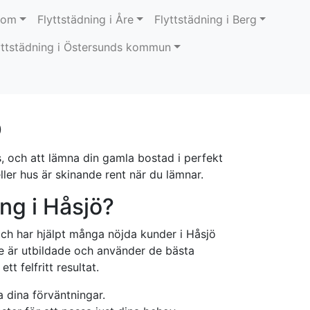
okom
Flyttstädning i Åre
Flyttstädning i Berg
yttstädning i Östersunds kommun
ö
, och att lämna din gamla bostad i perfekt
ler hus är skinande rent när du lämnar.
ing i Håsjö?
och har hjälpt många nöjda kunder i Håsjö
e är utbildade och använder de bästa
t felfritt resultat.
fa dina förväntningar.