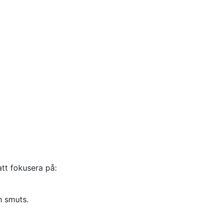
att fokusera på:
h smuts.