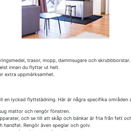
öringsmedel, trasor, mopp, dammsugare och skrubbborstar.
st innan du flyttar ut helt.
er extra uppmärksamhet.
ill en lyckad flyttstädning. Här är några specifika områden 
g mattor och rengör fönstren.
arater, och se till att skåp och bänkar är fria från fett oc
ch handfat. Rengör även speglar och golv.