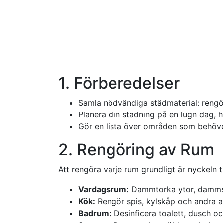
1. Förberedelser
Samla nödvändiga städmaterial: reng
Planera din städning på en lugn dag, hel
Gör en lista över områden som behöv
2. Rengöring av Rum
Att rengöra varje rum grundligt är nyckeln t
Vardagsrum:
Dammtorka ytor, dammsu
Kök:
Rengör spis, kylskåp och andra app
Badrum:
Desinficera toalett, dusch o