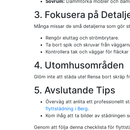
Sovrum:
Dammtorka möbler och damms
3. Fokusera på Detalj
Många missar de små detaljerna som gör stor
Rengör eluttag och strömbrytare.
Ta bort spik och skruvar från väggarn
Kontrollera tak och väggar för fläcka
4. Utomhusområden
Glöm inte att städa ute! Rensa bort skräp 
5. Avslutande Tips
Överväg att anlita ett professionellt 
flyttstädning i Berg
.
Kom ihåg att ta bilder av städningen s
Genom att följa denna checklista för flytts